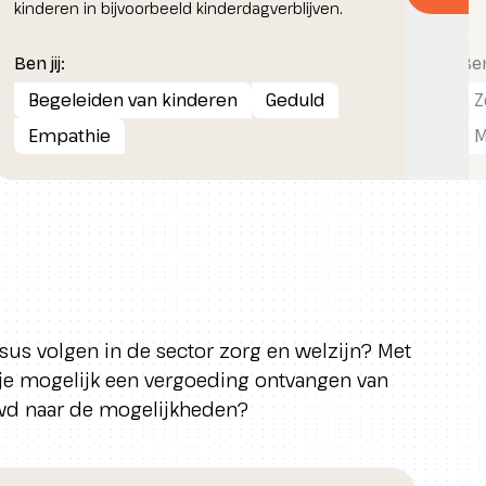
kinderen in bijvoorbeeld kinderdagverblijven.
Ben jij:
Ben 
Begeleiden van kinderen
Geduld
Z
Empathie
M
rsus volgen in de sector zorg en welzijn? Met
je mogelijk een vergoeding ontvangen van
d naar de mogelijkheden?