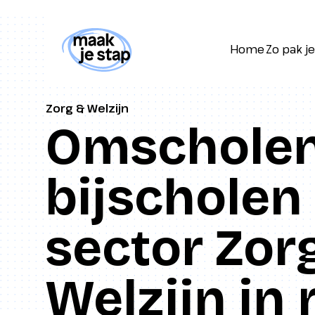
Home
Zo pak je
Home
Zo pak je
Zorg & Welzijn
Omscholen
bijscholen 
sector Zor
Welzijn in 