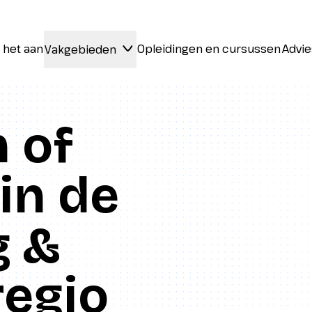
 het aan
Opleidingen en cursussen
Advie
Vakgebieden
 het aan
Opleidingen en cursussen
Advie
Vakgebieden
 of
in de
g &
regio