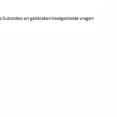
s
Subsidies en geldzaken
Veelgestelde vragen
s
Subsidies en geldzaken
Veelgestelde vragen