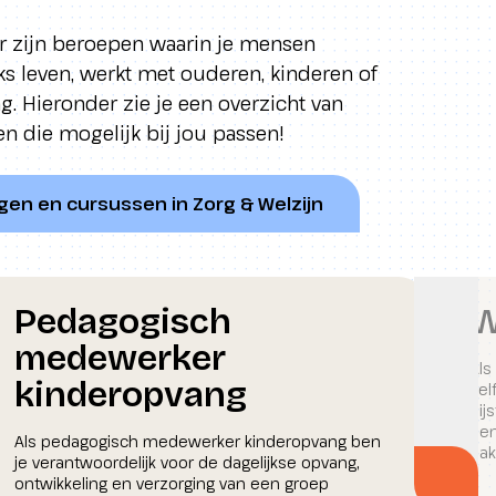
 Er zijn beroepen waarin je mensen
ks leven, werkt met ouderen, kinderen of
 Hieronder zie je een overzicht van
n die mogelijk bij jou passen!
ingen en cursussen in Zorg & Welzijn
Pedagogisch
W
medewerker
Als
kinderopvang
zel
bij
een
Als pedagogisch medewerker kinderopvang ben
dak
je verantwoordelijk voor de dagelijkse opvang,
ontwikkeling en verzorging van een groep
Volg