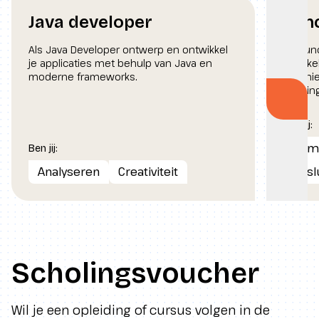
Java developer
Fun
Als Java Developer ontwerp en ontwikkel
Als fun
je applicaties met behulp van Java en
schake
moderne frameworks.
techni
werking
Volg
Ben jij:
Com
Ben jij:
Analyseren
Creativiteit
Besl
Scholingsvoucher
Wil je een opleiding of cursus volgen in de