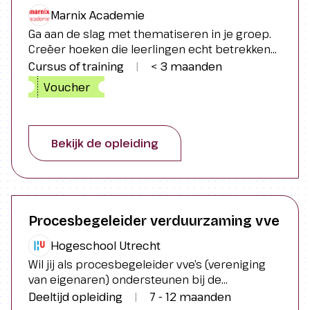
Marnix Academie
Ga aan de slag met thematiseren in je groep.
Creëer hoeken die leerlingen echt betrekken
maken en uitdagen met een beredeneerd
Cursus of training
|
< 3 maanden
aanbod, waarbij je de ontwikkelingsgebieden
Voucher
en reken- en taalvaardigheden stimuleert.
Bekijk de opleiding
Procesbegeleider verduurzaming vve
Hogeschool Utrecht
Wil jij als procesbegeleider vve’s (vereniging
van eigenaren) ondersteunen bij de
uitdagingen van de energietransitie en
Deeltijd opleiding
|
7 - 12 maanden