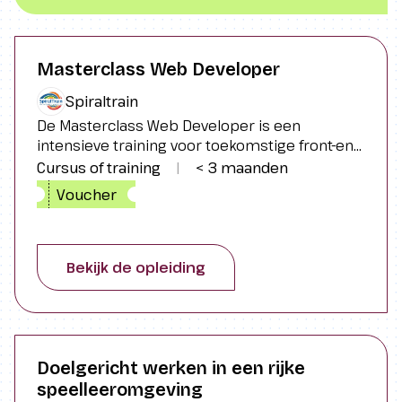
Masterclass Web Developer
Spiraltrain
De Masterclass Web Developer is een
intensieve training voor toekomstige front-end
ontwikkelaars. In deze cursus leren
Cursus of training
|
< 3 maanden
deelnemers essentiële webtechnologieën
Voucher
zoals HTML, CSS, Bootstrap, JavaScript en
React, waarmee ze moderne en responsieve
webapplicaties kunnen bouwen.
Bekijk de opleiding
Doelgericht werken in een rijke
speelleeromgeving