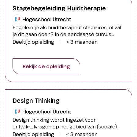
Stagebegeleiding Huidtherapie
Hogeschool Utrecht
Begeleid je als huidtherapeut stagiaires, of wil
je dit gaan doen? In de eendaagse cursus
Stagebegeleiding Huidtherapie van
Deeltijd opleiding
|
< 3 maanden
Hogeschool Utrecht krijg je alle tools
aangereikt om dit op professionele wijze te
doen.
Bekijk de opleiding
Design Thinking
Hogeschool Utrecht
Design thinking wordt ingezet voor
ontwikkelvragen op het gebied van (sociale)
innovatie, duurzaamheid,
Deeltijd opleiding
|
< 3 maanden