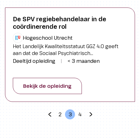
De SPV regiebehandelaar in de
coördinerende rol
Hogeschool Utrecht
Het Landelijk Kwaliteitsstatuut GGZ 4.0 geeft
aan dat de Sociaal Psychiatrisch
Verpleegkundige (SPV) regiebehandelaar in de
Deeltijd opleiding
|
< 3 maanden
co&ouml;rdinerende rol kan zijn. Wat betekent
dit voor jou en de organisatie waar jij
werkzaam bent? Hoe pak jij deze rol op, wat
Bekijk de opleiding
betekent dit in de samenwerking met
collega&rsquo;s en ketenpartners, en wat heb
je daarbij van wie nodig?
2
3
4