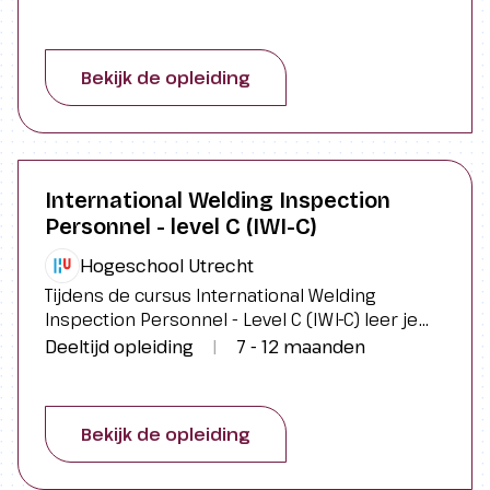
organisatieontwikkeling en verandering. Wil jij
complexe problemen bij de horens vatten?
Projecten laten opbloeien met meer
Bekijk de opleiding
creativiteit? Activeer dan je designersmindset
tijdens de training Design Thinking.
International Welding Inspection
Personnel - level C (IWI-C)
Hogeschool Utrecht
Tijdens de cursus International Welding
Inspection Personnel - Level C (IWI-C) leer je
alles over het onderzoeken, inspecteren en
Deeltijd opleiding
|
7 - 12 maanden
testen van gelaste werkstukken. Je wordt
opgeleid om lasinspecties uit te voeren, van
voorbereiding tot afronding, inclusief het
Bekijk de opleiding
correct rapporteren van de resultaten.