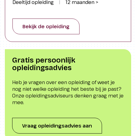
Vind je positieve gezondheid en preventie
Post-bachelor diploma:
Deeltijd opleiding
|
12 maanden >
belangrijk? Ben je benieuwd naar de
Diploma van een post-hbo
mogelijkheden van technologische
ondersteuning in zorg en welzijn? Wil je de
vervolgopleiding na een hbo-
Bekijk de opleiding
schakel zijn tussen domeinen en organisaties
bachelor.
in zorg en welzijn? Wil je een goede
Master-diploma:
netwerkondersteuner worden? Dan is deze Ad
iets voor jou!
Diploma van een afgeronde
Gratis persoonlijk
masteropleiding.
opleidingsadvies
Getuigschrift of bewijs van
deelname:
Heb je vragen over een opleiding of weet je
nog niet welke opleiding het beste bij je past?
Officieel bewijs dat je een cursus of
Onze opleidingsadviseurs denken graag met je
opleiding hebt gevolgd.
mee.
Vraag opleidingsadvies aan