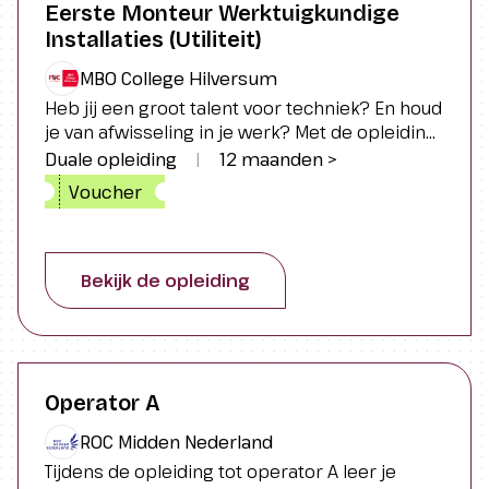
Eerste Monteur Werktuigkundige
Installaties (Utiliteit)
MBO College Hilversum
Heb jij een groot talent voor techniek? En houd
je van afwisseling in je werk? Met de opleiding
Eerste Monteur Werktuigkundige Installaties
Duale opleiding
|
12 maanden >
(Utiliteit) word jij een specialist op het gebied
Voucher
van installatietechniek! Leer alles over het
aanleggen en onderhouden van
installatiesystemen Uitdagende
praktijkopdrachten die je meteen kunt
Bekijk de opleiding
toepassen op de werkvloer Studeren in je
eigen tempo
Operator A
ROC Midden Nederland
Tijdens de opleiding tot operator A leer je