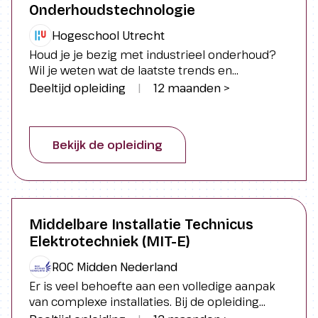
Onderhoudstechnologie
Hogeschool Utrecht
Houd je je bezig met industrieel onderhoud?
Wil je weten wat de laatste trends en
innovaties zijn in het vakgebied en je verder
Deeltijd opleiding
|
12 maanden >
professionaliseren? De postbachelorcursus
Onderhoudstechnologie tilt in relatief korte tijd
je kennis over onderhoudstechnologie naar
Bekijk de opleiding
een hoger niveau.
Middelbare Installatie Technicus
Elektrotechniek (MIT-E)
ROC Midden Nederland
Er is veel behoefte aan een volledige aanpak
van complexe installaties. Bij de opleiding
Middelbare Installatie Technicus