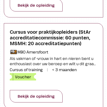
Bekijk de opleiding
Cursus voor praktijkopleiders (StAr
accreditatiecommissie: 60 punten,
MSMH: 20 accreditatiepunten)
MBO Amersfoort
Als vakman of -vrouw in hart en nieren bent u
enthousiast over uw beroep en wilt u dit graag
overdragen aan nieuw talent. Het is dan van
Cursus of training
|
< 3 maanden
belang dat u niet alleen de kneepjes van het
Voucher
vak kent, maar ook voldoende
opleidingsvaardigheden heeft. Daarom is de
cursus voor praktijkopleiders ontwikkeld.
Bekijk de opleiding