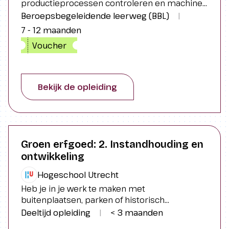
productieprocessen controleren en machines
en apparaten bedienen in een fabriek. Ook leer
Beroepsbegeleidende leerweg (BBL)
|
je klein onderhoud te verrichten.
7 - 12 maanden
Voucher
Bekijk de opleiding
Groen erfgoed: 2. Instandhouding en
ontwikkeling
Hogeschool Utrecht
Heb je in je werk te maken met
buitenplaatsen, parken of historisch
landschap? Houd je je bij een overheidsdienst,
Deeltijd opleiding
|
< 3 maanden
adviesbureau of natuurorganisatie bezig met