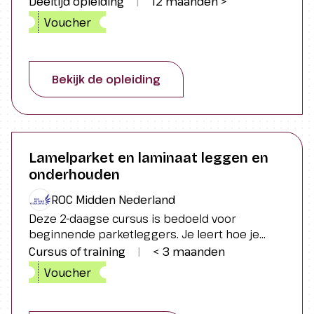
Deeltijd opleiding
|
12 maanden >
Elektrotechniek (MIT-E) ga je aan de slag met
Voucher
veel verschillende onderwerpen.
Bekijk de opleiding
Lamelparket en laminaat leggen en
onderhouden
ROC Midden Nederland
Deze 2-daagse cursus is bedoeld voor
beginnende parketleggers. Je leert hoe je
lamelparket en laminaat professioneel legt en
Cursus of training
|
< 3 maanden
onderhoudt.
Voucher