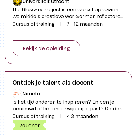
Universiteit Utrecht
The Glossary Project is een workshop waarin
we middels creatieve werkvormen reflecteren
op hedendaagse concepten die van
Cursus of training
|
7 - 12 maanden
toepassing zijn op je creatieve praktijk,
organisatie of project. The Glossary Project
wordt aangeboden als een cursus van drie
Bekijk de opleiding
sessies, maar het is ook mogelijk om
gezamenlijk tot een vorm en invulling te
komen die specifiek afgestemd is op de
behoefte.
Ontdek je talent als docent
Nimeto
Is het tijd anderen te inspireren? En ben je
benieuwd of het onderwijs bij je past? Ontdek
het bij Nimeto Next! In vijf praktijkgerichte
Cursus of training
|
< 3 maanden
avonden leer je lesgeven, workshops
Voucher
ontwerpen en ervaar je de veelzijdigheid van
het docentschap. “Zet de eerste stap richting