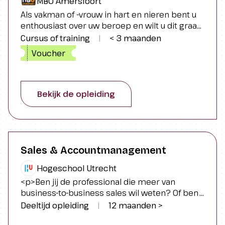
MBO Amersfoort
Als vakman of -vrouw in hart en nieren bent u
enthousiast over uw beroep en wilt u dit graag
overdragen aan nieuw talent. Het is dan van
Cursus of training
|
< 3 maanden
belang dat u niet alleen de kneepjes van het
Voucher
vak kent, maar ook voldoende
opleidingsvaardigheden heeft. Daarom is de
cursus voor praktijkopleiders ontwikkeld.
Bekijk de opleiding
Sales & Accountmanagement
Hogeschool Utrecht
<p>Ben jij de professional die meer van
business-to-business sales wil weten? Of ben
jij de gekwalificeerde mbo'er die graag verder
Deeltijd opleiding
|
12 maanden >
carrière wil maken in sales? Dan is deze