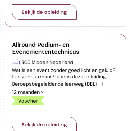
praktijkgerichte Ad iets voor jou.</p>
Bekijk de opleiding
Allround Podium- en
Evenemententechnicus
ROC Midden Nederland
Wat is een event zonder goed licht en geluid?
Een gemiste kans! Tijdens deze opleiding
wordt je een expert in podiumbouw,
Beroepsbegeleidende leerweg (BBL)
|
lichtinstallaties en beeld- en geluidstechniek.
12 maanden >
Voucher
Bekijk de opleiding