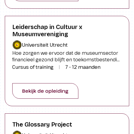
Leiderschap in Cultuur x
Museumvereniging
Universiteit Utrecht
Hoe zorgen we ervoor dat de museumsector
financieel gezond blijft en toekomstbestendig
is? Op welke manieren kunnen we musea
Cursus of training
|
7 - 12 maanden
transformeren tot duurzame en aantrekkelijke
werkplekken? Hoe kun je beter samenwerken
binnen de organisatie en met het complexe
Bekijk de opleiding
speelveld eromheen? Dit zijn de dragende
thema’s binnen de tweede editie van
Leiderschap in Cultuur (LinC) x
Museumvereniging.
The Glossary Project