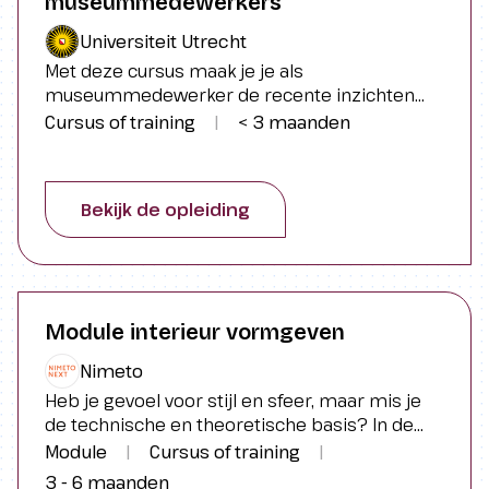
museummedewerkers
Post-bachelor diploma:
Universiteit Utrecht
Diploma van een post-hbo
Met deze cursus maak je je als
vervolgopleiding na een hbo-
museummedewerker de recente inzichten
bachelor.
eigen over het doen van wetenschappelijk
Cursus of training
|
< 3 maanden
onderzoek. Met die kennis kun je een gedegen
Master-diploma:
onderzoeksopzet ontwerpen en een
Diploma van een afgeronde
onderzoeksaanvraag formuleren toegesneden
Bekijk de opleiding
op het eigen onderzoeksgebied.
masteropleiding.
Getuigschrift of bewijs van
deelname:
Officieel bewijs dat je een cursus of
Module interieur vormgeven
opleiding hebt gevolgd.
Nimeto
Heb je gevoel voor stijl en sfeer, maar mis je
de technische en theoretische basis? In de
module Interieur vormgeven leer je
Module
|
Cursus of training
|
conceptmatig en professioneel interieur
3 - 6 maanden