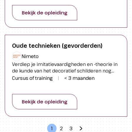
jouw toekomst als docent!”
Bekijk de opleiding
Oude technieken (gevorderden)
Nimeto
Verdiep je imitatievaardigheden en -theorie in
de kunde van het decoratief schilderen nog
een stapje verder! Leer diverse hout- en
Cursus of training
|
< 3 maanden
marmersoorten perfect nabootsen en til je
kennis naar een hoger niveau. “Je bent nooit
uitgeleerd als creatieveling, dus groei, ontplooi
Bekijk de opleiding
en geniet!”
1
2
3