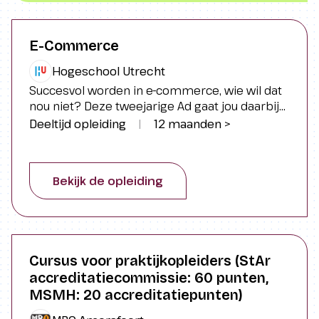
E-Commerce
Hogeschool Utrecht
Succesvol worden in e-commerce, wie wil dat
nou niet? Deze tweejarige Ad gaat jou daarbij
helpen. Onze docenten komen direct uit de
Deeltijd opleiding
|
12 maanden >
praktijk en stomen je klaar om een e-
commerce-professional te worden.
Bekijk de opleiding
Cursus voor praktijkopleiders (StAr
accreditatiecommissie: 60 punten,
MSMH: 20 accreditatiepunten)