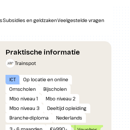
s
Subsidies en geldzaken
Veelgestelde vragen
s
Subsidies en geldzaken
Veelgestelde vragen
Praktische informatie
Trainspot
ICT
Op locatie en online
Omscholen
Bijscholen
Mbo niveau 1
Mbo niveau 2
Mbo niveau 3
Deeltijd opleiding
Branche-diploma
Nederlands
3 - 6 maanden
€4990,-
Voucher