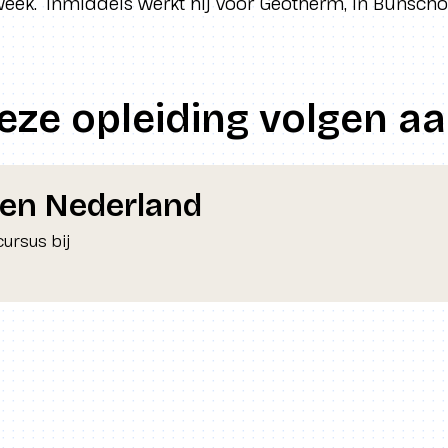
week.” Inmiddels werkt hij voor Geotherm, in Bunsch
deze opleiding volgen a
en Nederland
cursus bij