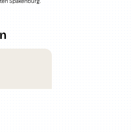
oten Spakenburg.
an