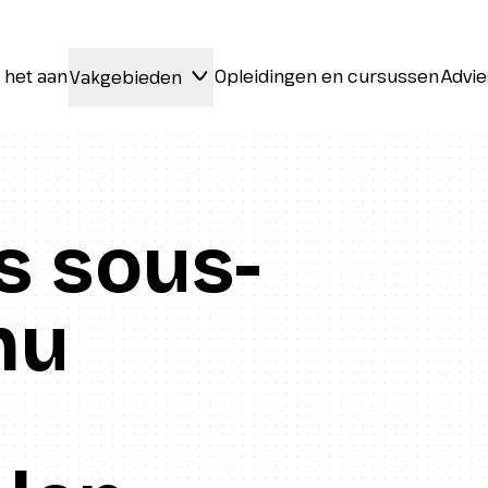
 het aan
Opleidingen en cursussen
Advie
Vakgebieden
 het aan
Opleidingen en cursussen
Advie
Vakgebieden
s sous-
nu