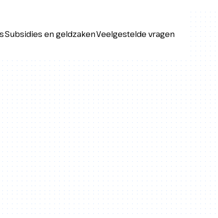
s
Subsidies en geldzaken
Veelgestelde vragen
s
Subsidies en geldzaken
Veelgestelde vragen