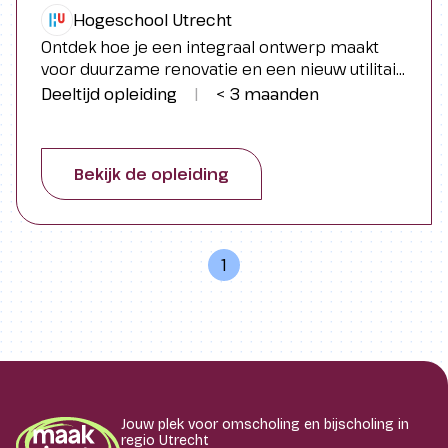
Hogeschool Utrecht
Ontdek hoe je een integraal ontwerp maakt
voor duurzame renovatie en een nieuw utilitair
gebouw. Leer (steden)bouwkundige
Deeltijd opleiding
|
< 3 maanden
ontwerpen en inrichtingsplannen maken met
aandacht voor klimaatadaptatie en voer
constructieve en bouwfysische berekeningen
Bekijk de opleiding
uit voor een haalbaar ontwerp. Schrijf je in voor
de bachelorcursus Gebouwde omgeving:
ontwerpen, onderdeel van de propedeuse
Built Environment, en leer meer.
1
Jouw plek voor omscholing en bijscholing in
regio Utrecht